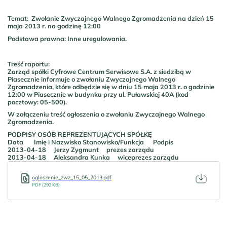
Temat: Zwołanie Zwyczajnego Walnego Zgromadzenia na dzień 15
maja 2013 r. na godzinę 12:00
Podstawa prawna: Inne uregulowania.
Treść raportu:
Zarząd spółki Cyfrowe Centrum Serwisowe S.A. z siedzibą w
Piasecznie informuje o zwołaniu Zwyczajnego Walnego
Zgromadzenia, które odbędzie się w dniu 15 maja 2013 r. o godzinie
12:00 w Piasecznie w budynku przy ul. Puławskiej 40A (kod
pocztowy: 05-500).
W załączeniu treść ogłoszenia o zwołaniu Zwyczajnego Walnego
Zgromadzenia.
PODPISY OSÓB REPREZENTUJĄCYCH SPÓŁKĘ
Data Imię i Nazwisko Stanowisko/Funkcja Podpis
2013-04-18 Jerzy Zygmunt prezes zarządu
2013-04-18 Aleksandra Kunka wiceprezes zarządu
ogloszenie_zwz_15_05_2013.pdf
PDF (292 KB)