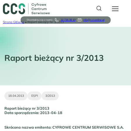
Przejdź
do
treści
Skontaktuj się z nami:
22 726 38 10
info@ccsonline.pl
Strona Główna
Raport Bieżący Nr 3/2013
Ścieżka
Serwis
nawigacyjna
O nas
Raport bieżący nr 3/2013
Relacje Inwestorskie
Sklep karyon
For Business
18.04.2013
ESPI
3/2013
Logowanie
Raport bieżący nr 3/2013
Data sporządzenia: 2013-04-18
Rejestracja
Skrócona nazwa emitenta: CYFROWE CENTRUM SERWISOWE S.A.