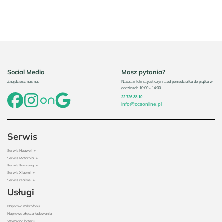
Social Media
Masz pytania?
Znajdziesz nas na:
Nasza infolinia jest czynna od poniedziałku do piątku w
godzinach 10:00 - 14:00.
22 726 38 10
info@ccsonline.pl
Serwis
Serwis Huawei
+
Serwis Motorola
+
Serwis Samsung
+
Serwis Xiaomi
+
Serwis realme
+
Usługi
Naprawa mikrofonu
Naprawa złącza ładowania
Wymiana baterii