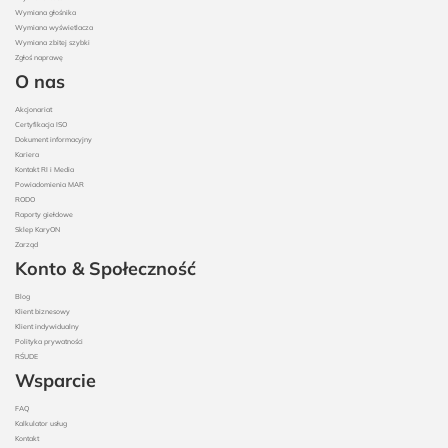
Wymiana głośnika
Wymiana wyświetlacza
Wymiana zbitej szybki
Zgłoś naprawę
O nas
Akcjonariat
Certyfikacja ISO
Dokument informacyjny
Kariera
Kontakt RI i Media
Powiadomienia MAR
RODO
Raporty giełdowe
Sklep KaryON
Zarząd
Konto & Społeczność
Blog
Klient biznesowy
Klient indywidualny
Polityka prywatności
RŚUDE
Wsparcie
FAQ
Kalkulator usług
Kontakt