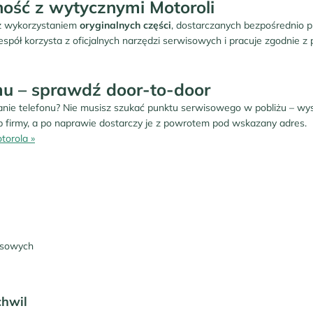
ność z wytycznymi Motoroli
z wykorzystaniem
oryginalnych części
, dostarczanych bezpośrednio 
spół korzysta z oficjalnych narzędzi serwisowych i pracuje zgodnie z 
u – sprawdź door-to-door
nie telefonu? Nie musisz szukać punktu serwisowego w pobliżu – wyst
b firmy, a po naprawie dostarczy je z powrotem pod wskazany adres.
torola »
nesowych
chwil