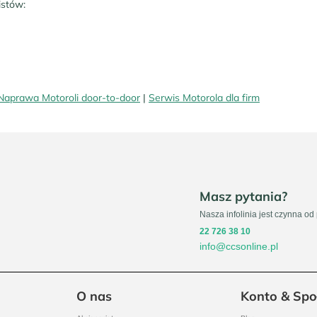
istów:
Naprawa Motoroli door-to-door
|
Serwis Motorola dla firm
Masz pytania?
Nasza infolinia jest czynna od
22 726 38 10
info@ccsonline.pl
O nas
Konto & Spo