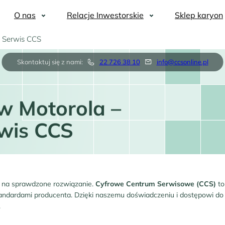
O nas
Relacje Inwestorskie
Sklep karyon
 Serwis CCS
Skontaktuj się z nami:
22 726 38 10
info@ccsonline.pl
w Motorola –
wis CCS
aw na sprawdzone rozwiązanie.
Cyfrowe Centrum Serwisowe (CCS)
to
 standardami producenta. Dzięki naszemu doświadczeniu i dostępowi 
.