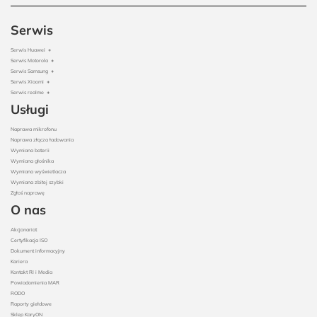
Serwis
Serwis Huawei
+
Serwis Motorola
+
Serwis Samsung
+
Serwis Xiaomi
+
Serwis realme
+
Usługi
Naprawa mikrofonu
Naprawa złącza ładowania
Wymiana baterii
Wymiana głośnika
Wymiana wyświetlacza
Wymiana zbitej szybki
Zgłoś naprawę
O nas
Akcjonariat
Certyfikacja ISO
Dokument informacyjny
Kariera
Kontakt RI i Media
Powiadomienia MAR
RODO
Raporty giełdowe
Sklep KaryON