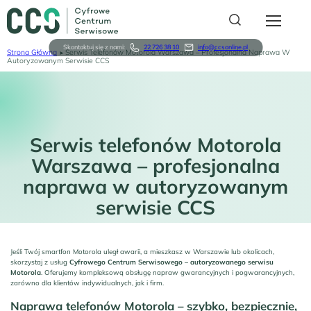
Przejdź
do
treści
Skontaktuj się z nami:
22 726 38 10
info@ccsonline.pl
Strona Główna
Serwis Telefonów Motorola Warszawa – Profesjonalna Naprawa W
Ścieżka
Autoryzowanym Serwisie CCS
Serwis
nawigacyjna
O nas
Relacje Inwestorskie
Serwis telefonów Motorola
Warszawa – profesjonalna
Sklep karyon
naprawa w autoryzowanym
serwisie CCS
For Business
Logowanie
Jeśli Twój smartfon Motorola uległ awarii, a mieszkasz w Warszawie lub okolicach,
skorzystaj z usług
Cyfrowego Centrum Serwisowego – autoryzowanego serwisu
Rejestracja
Motorola
. Oferujemy kompleksową obsługę napraw gwarancyjnych i pogwarancyjnych,
zarówno dla klientów indywidualnych, jak i firm.
Naprawa telefonów Motorola – szybko, bezpiecznie,