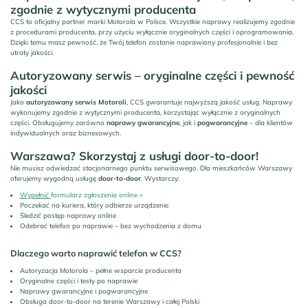
zgodnie z wytycznymi producenta
CCS to oficjalny partner marki Motorola w Polsce. Wszystkie naprawy realizujemy zgodnie
z procedurami producenta, przy użyciu wyłącznie oryginalnych części i oprogramowania.
Dzięki temu masz pewność, że Twój telefon zostanie naprawiony profesjonalnie i bez
utraty jakości.
Autoryzowany serwis – oryginalne części i pewność
jakości
Jako
autoryzowany serwis Motoroli
, CCS gwarantuje najwyższą jakość usług. Naprawy
wykonujemy zgodnie z wytycznymi producenta, korzystając wyłącznie z oryginalnych
części. Obsługujemy zarówno
naprawy gwarancyjne
, jak i
pogwarancyjne
– dla klientów
indywidualnych oraz biznesowych.
Warszawa? Skorzystaj z usługi door-to-door!
Nie musisz odwiedzać stacjonarnego punktu serwisowego. Dla mieszkańców Warszawy
oferujemy wygodną usługę
door-to-door
. Wystarczy:
Wypełnić
formularz zgłoszenia online »
Poczekać na kuriera, który odbierze urządzenie
Śledzić postęp naprawy online
Odebrać telefon po naprawie – bez wychodzenia z domu
Dlaczego warto naprawić telefon w CCS?
Autoryzacja Motorola – pełne wsparcie producenta
Oryginalne części i testy po naprawie
Naprawy gwarancyjne i pogwarancyjne
Obsługa door-to-door na terenie Warszawy i całej Polski