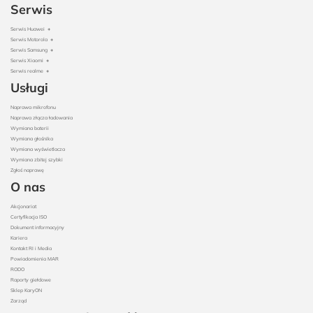
Serwis
Serwis Huawei
+
Serwis Motorola
+
Serwis Samsung
+
Serwis Xiaomi
+
Serwis realme
+
Usługi
Naprawa mikrofonu
Naprawa złącza ładowania
Wymiana baterii
Wymiana głośnika
Wymiana wyświetlacza
Wymiana zbitej szybki
Zgłoś naprawę
O nas
Akcjonariat
Certyfikacja ISO
Dokument informacyjny
Kariera
Kontakt RI i Media
Powiadomienia MAR
RODO
Raporty giełdowe
Sklep KaryON
Zarząd