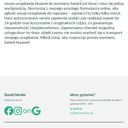
swoje urządzenie Huawei do wymiany baterii już teraz i ciesz się pełną
wydajnością. Skorzystaj z naszego prostego formularza online, aby
zgłosić swoje urządzenie do naprawy – zajmie Ci to tylko kilka minut.
Nasz autoryzowany serwis zapewnia szybki czas realizacji nawet do
24 godzin oraz korzystanie z oryginalnych części, co gwarantuje
niezawodność i bezpieczeństwo. Zapewniamy również wygodną
usługę door-to-door, dzięki czemu nie musisz martwić się o transport
swojego urządzenia. Kliknij tutaj, aby rozpocząć proces wymiany
baterii Huawei!
Social Media
Masz pytania?
Znajdziesz nas na:
Nasza infolinia jest czynna od poniedziałku do piątku w
godzinach 10:00 - 14:00.
22 726 38 10
info@ccsonline.pl