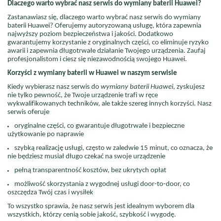
Dlaczego warto wybrać nasz serwis do wymiany baterii Huawei?
Zastanawiasz się, dlaczego warto wybrać nasz serwis do wymiany
baterii Huawei? Oferujemy autoryzowaną usługę, która zapewnia
najwyższy poziom bezpieczeństwa i jakości. Dodatkowo
gwarantujemy korzystanie z oryginalnych części, co eliminuje ryzyko
awarii i zapewnia długotrwałe działanie Twojego urządzenia. Zaufaj
profesjonalistom i ciesz się niezawodnością swojego Huawei.
Korzyści z wymiany baterii w Huawei w naszym serwisie
Kiedy wybierasz nasz serwis do
wymiany baterii Huawei
, zyskujesz
nie tylko pewność, że Twoje urządzenie trafi w ręce
wykwalifikowanych techników, ale także szereg innych korzyści. Nasz
serwis oferuje
oryginalne części, co gwarantuje długotrwałe i bezpieczne
użytkowanie po naprawie
szybką realizację usługi, często w zaledwie 15 minut, co oznacza, że
nie będziesz musiał długo czekać na swoje urządzenie
pełną transparentność kosztów, bez ukrytych opłat
możliwość skorzystania z wygodnej usługi door-to-door, co
oszczędza Twój czas i wysiłek
To wszystko sprawia, że nasz serwis jest idealnym wyborem dla
wszystkich, którzy cenią sobie jakość, szybkość i wygodę.