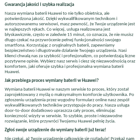
Gwarancja jakości i szybka realizacja
Nasza wymiana baterii Huawei to nie tylko obietnica, ale
potwierdzona jakość. Dzięki wykwalifikowanym technikom i
autoryzowanemu serwisowi, masz pewność, że Twoje urządzenie jest
w najlepszych rękach. Co więcej, usługa realizowana jest
błyskawicznie, często w zaledwie 15 minut, co oznacza, że nie musisz
długo czekać na przywrócenie pełnej funkcjonalności swojego
smartfona. Korzystając z oryginalnych baterii, zapewniamy
bezpieczeństwo i długotrwałe działanie Twojego urządzenia. Nasi
klienci chwalą nas za szybkość i profesjonalizm, co potwierdzają liczne
pozytywne opinie. Wybierz nasz serwis i ciesz się niezawodnością oraz
komfortem, jaki oferuje szybka i profesjonalna wymiana baterii
Huawei.
Jak przebiega proces wymiany baterii w Huawei?
Wymiana baterii Huawei w naszym serwisie to proces, który został
zaprojektowany z myślą o maksymalnym komforcie użytkownika. Po
zgłoszeniu urządzenia przez wygodny formularz online nasz zespół
wykwalifikowanych techników przystępuje do pracy. Nasza usługa
door-to-door dodatkowo upraszcza cały proces, eliminując
konieczność wizyty w serwisie. To szybkie, proste i niezawodne
rozwiązanie, które przywróci Twojemu Huawei pełnię życia.
Zgłoś swoje urządzenie do wymiany baterii już teraz!
Nie czekaj, aż Twoje urządzenie całkowicie się rozładuje! Przekaż nam