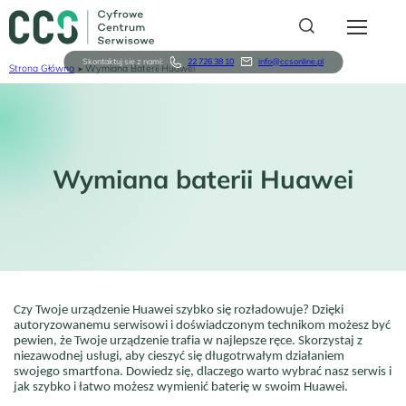
Przejdź
do
treści
Skontaktuj się z nami:
22 726 38 10
info@ccsonline.pl
Strona Główna
Wymiana Baterii Huawei
Ścieżka
Serwis
nawigacyjna
O nas
Wymiana baterii Huawei
Relacje Inwestorskie
Sklep karyon
For Business
Czy Twoje urządzenie Huawei szybko się rozładowuje? Dzięki
autoryzowanemu serwisowi i doświadczonym technikom możesz być
Logowanie
pewien, że Twoje urządzenie trafia w najlepsze ręce. Skorzystaj z
Rejestracja
niezawodnej usługi, aby cieszyć się długotrwałym działaniem
swojego smartfona. Dowiedz się, dlaczego warto wybrać nasz serwis i
jak szybko i łatwo możesz wymienić baterię w swoim Huawei.