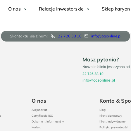
O nas
Relacje Inwestorskie
Sklep karyon
Skontaktuj się z nami:
22 726 38 10
info@ccsonline.pl
Masz pytania?
Nasza infolinia jest czynna od
22 726 38 10
info@ccsonline.pl
O nas
Konto & Spo
Akcjonariat
Blog
a
Certyfikacja ISO
Klient biznesowy
Dokument informacyjny
Klient indywidualny
Kariera
Polityka prywatności