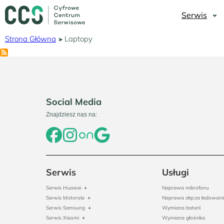
Przejdź
do
Serwis
treści
Strona Główna
Laptopy
Ścieżka
nawigacyjna
Social Media
Znajdziesz nas na:
Serwis
Usługi
Serwis Huawei
+
Naprawa mikrofonu
Serwis Motorola
+
Naprawa złącza ładowani
Serwis Samsung
+
Wymiana baterii
Serwis Xiaomi
+
Wymiana głośnika