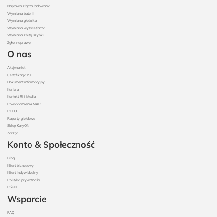
Naprawa złącza ładowania
Wymiana baterii
Wymiana głośnika
Wymiana wyświetlacza
Wymiana zbitej szybki
Zgłoś naprawę
O nas
Akcjonariat
Certyfikacja ISO
Dokument informacyjny
Kariera
Kontakt RI i Media
Powiadomienia MAR
RODO
Raporty giełdowe
Sklep KaryON
Zarząd
Konto & Społeczność
Blog
Klient biznesowy
Klient indywidualny
Polityka prywatności
RŚUDE
Wsparcie
FAQ