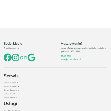
Social Media
Masz pytania?
Znajdziesz nas na:
Nasza infolinia jest czynna od poniedziałku do piątku w
godzinach 10:00 - 14:00.
22 726 38 10
info@ccsonline.pl
Serwis
Serwis Huawei
+
Serwis Motorola
+
Serwis Samsung
+
Serwis Xiaomi
+
Serwis realme
+
Usługi
Naprawa mikrofonu