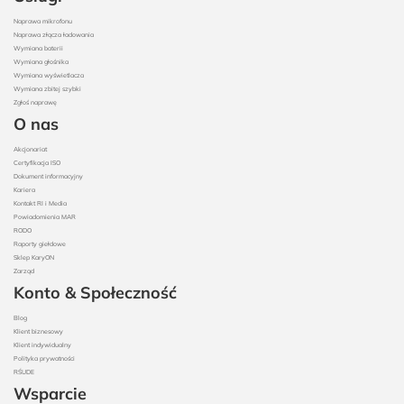
Naprawa mikrofonu
Naprawa złącza ładowania
Wymiana baterii
Wymiana głośnika
Wymiana wyświetlacza
Wymiana zbitej szybki
Zgłoś naprawę
O nas
Akcjonariat
Certyfikacja ISO
Dokument informacyjny
Kariera
Kontakt RI i Media
Powiadomienia MAR
RODO
Raporty giełdowe
Sklep KaryON
Zarząd
Konto & Społeczność
Blog
Klient biznesowy
Klient indywidualny
Polityka prywatności
RŚUDE
Wsparcie