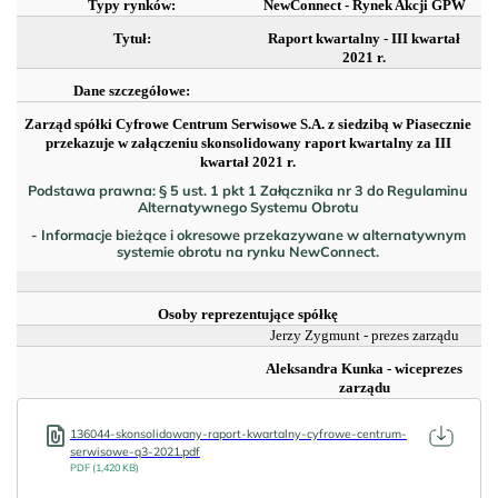
Typy rynków:
NewConnect - Rynek Akcji GPW
Tytuł:
Raport kwartalny - III kwartał
2021 r.
Dane szczegółowe:
Zarząd spółki Cyfrowe Centrum Serwisowe S.A. z siedzibą w Piasecznie
przekazuje w załączeniu skonsolidowany raport kwartalny za III
kwartał 2021 r.
Podstawa prawna: § 5 ust. 1 pkt 1 Załącznika nr 3 do Regulaminu
Alternatywnego Systemu Obrotu
- Informacje bieżące i okresowe przekazywane w alternatywnym
systemie obrotu na rynku NewConnect.
Osoby reprezentujące spółkę
Jerzy Zygmunt
- prezes zarządu
Aleksandra Kunka
- wiceprezes
zarządu
136044-skonsolidowany-raport-kwartalny-cyfrowe-centrum-
serwisowe-q3-2021.pdf
PDF (1,420 KB)