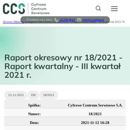
Przejdź
do
treści
Skontaktuj się z nami:
22 726 38 10
info@ccsonline.pl
Strona Główna
Raport Okresowy Nr 18/2021 - Raport Kwartalny - III Kwartał 2021 R.
Ścieżka
Serwis
nawigacyjna
O nas
Raport okresowy nr 18/2021 -
Relacje Inwestorskie
Raport kwartalny - III kwartał
2021 r.
Sklep karyon
For Business
12.11.2021
EBI
18/2021
Logowanie
Spółka:
Cyfrowe Centrum Serwisowe S.A.
Rejestracja
Numer:
18/2021
Data:
2021-11-12 16:28