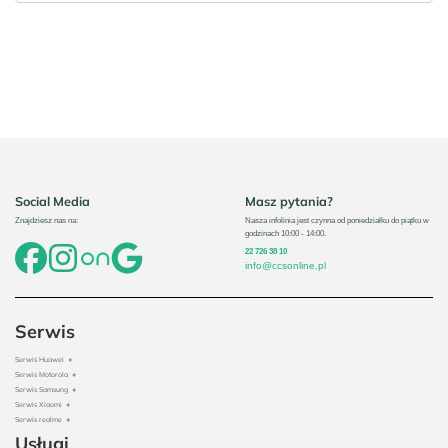
Social Media
Masz pytania?
Znajdziesz nas na:
Nasza infolinia jest czynna od poniedziałku do piątku w
godzinach 10:00 - 14:00.
22 726 38 10
info@ccsonline.pl
Serwis
Serwis Huawei
+
Serwis Motorola
+
Serwis Samsung
+
Serwis Xiaomi
+
Serwis realme
+
Usługi